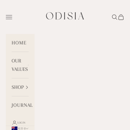
Skip to content
ODISIA
Open navigation menu
Open se
Open
HOME
OUR
VALUES
SHOP
JOURNAL
LOGIN
AUD $