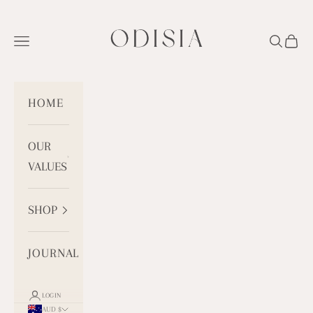
Skip to content
ODISIA
Open navigation menu
Open se
Open
HOME
OUR
VALUES
SHOP
JOURNAL
LOGIN
AUD $